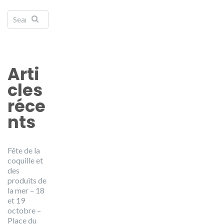
Arti
cles
réce
nts
Fête de la
coquille et
des
produits de
la mer – 18
et 19
octobre –
Place du