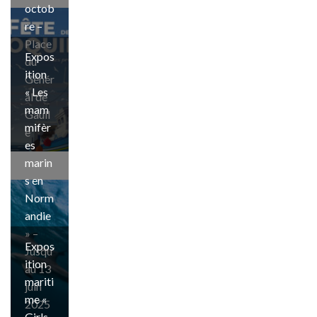
octob
re –
Place
Expos
du
ition
Génér
« Les
al de
mam
Gaull
mifèr
e
es
marin
s en
Norm
andie
» –
Expos
Jusqu’
ition
au 13
mariti
juin
me «
2025
Girls