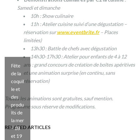
Samedi et dimanche
10h : Show culinaire
11h : Atelier cuisine suivi d’une dégustation –
réservation sur
www.eventbrite.fr
– Places
limitées)
13h30 : Battle de chefs avec dégustation
14h30-17h30 : Atelier pour enfants de 4 à 12
ans : grand concours de création de boîtes apéritives
Fête
et une animation surprise (en continu, sans
de la
réservation)
coquil
le et
des
Toutes les animations sont gratuites, sauf mention.
produ
Programme sous réserve de modifications.
its de
la mer
RELATED ARTICLES
– 18
et 19