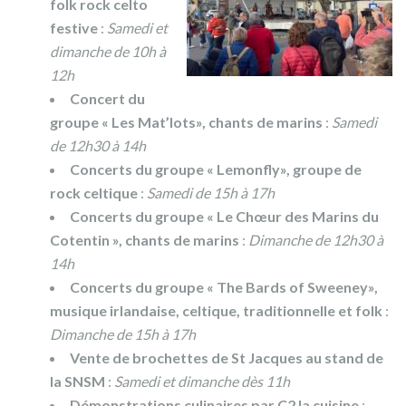
folk rock celto
festive
:
Samedi et
dimanche de 10h à
12h
Concert du
groupe « Les Mat’lots», chants de marins
:
Samedi
de 12h30 à 14h
Concerts du groupe « Lemonfly», groupe de
rock celtique
:
Samedi de 15h à 17h
Concerts du groupe « Le Chœur des Marins du
Cotentin », chants de marins
:
Dimanche de 12h30 à
14h
Concerts du groupe « The Bards of Sweeney»,
musique irlandaise, celtique, traditionnelle et folk
:
Dimanche de 15h à 17h
Vente de brochettes de St Jacques au stand de
la SNSM
:
Samedi et dimanche dès 11h
Démonstrations culinaires par C2 la cuisine
: