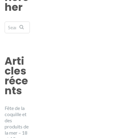
her
Arti
cles
réce
nts
Fête de la
coquille et
des
produits de
la mer – 18