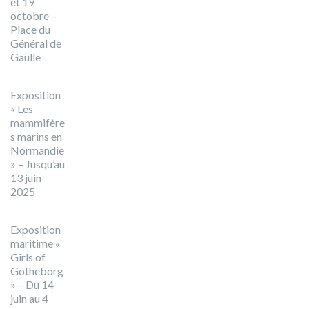
et 19
octobre –
Place du
Général de
Gaulle
Exposition
« Les
mammifère
s marins en
Normandie
» – Jusqu’au
13 juin
2025
Exposition
maritime «
Girls of
Gotheborg
» – Du 14
juin au 4