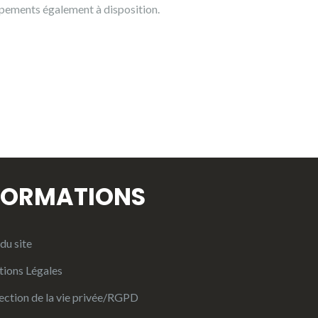
ipements également à disposition.
FORMATIONS
du site
ions Légales
ection de la vie privée/RGPD