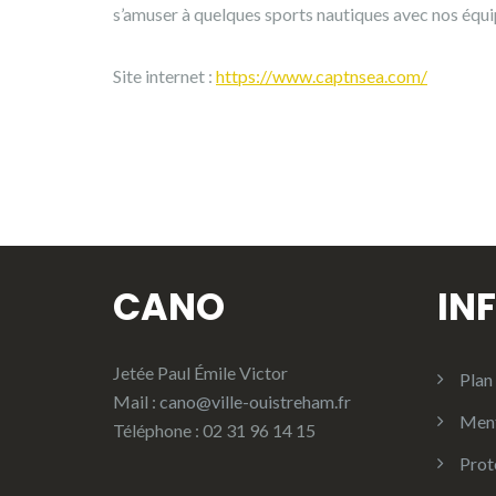
s’amuser à quelques sports nautiques avec nos équ
Site internet :
https://www.captnsea.com/
CANO
IN
Jetée Paul Émile Victor
Plan 
Mail :
cano@ville-ouistreham.fr
Ment
Téléphone : 02 31 96 14 15
Prot