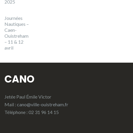
2025
Journées
Nautiques –
Caen-
Ouistreham
– 11 & 12
avril
CANO
Jetée Paul Émile Victor
Mail :
cano@ville-ouistreham.fr
Téléphone : 02 31 96 14 15