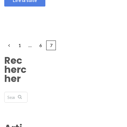
Lire la suite
1
…
6
7
Rec
herc
her