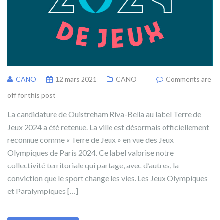
CANO
12 mars 2021
CANO
Comments are
off for this post
La candidature de Ouistreham Riva-Bella au label Terre de
Jeux 2024 a été retenue. La ville est désormais officiellement
reconnue comme « Terre de Jeux » en vue des Jeux
Olympiques de Paris 2024. Ce label valorise notre
collectivité territoriale qui partage, avec d’autres, la
conviction que le sport change les vies. Les Jeux Olympiques
et Paralympiques […]