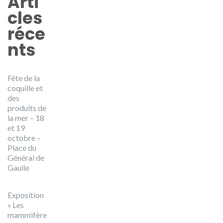
Arti
cles
réce
nts
Fête de la
coquille et
des
produits de
la mer – 18
et 19
octobre –
Place du
Général de
Gaulle
Exposition
« Les
mammifère