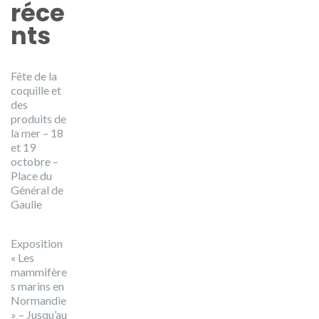
réce
nts
Fête de la
coquille et
des
produits de
la mer – 18
et 19
octobre –
Place du
Général de
Gaulle
Exposition
« Les
mammifère
s marins en
Normandie
» – Jusqu’au