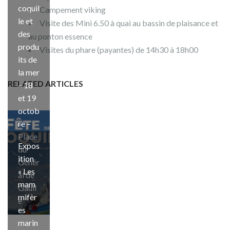
coquil
Campement viking
le et
Visite des Mini 6.50 à quai au bassin de plaisance et
des
au ponton essence
produ
Visites du phare (payantes) de 14h30 à 18h00
its de
la mer
RELATED ARTICLES
– 18
et 19
octob
re –
Place
Expos
du
ition
Génér
« Les
al de
mam
Gaull
mifèr
e
es
marin