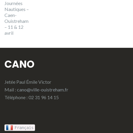
Journées
Nautiques –
Caen-
Ouistreham
– 11 & 12
avril
CANO
Jetée Paul Émile Victor
Mail :
cano@ville-ouistreham.fr
Téléphone : 02 31 96 14 15
Français