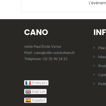
L'événem
CANO
IN
Jetée Paul Émile Victor
Plan 
Mail :
cano@ville-ouistreham.fr
Ment
Téléphone : 02 31 96 14 15
Prot
Cont
Français
Poli
English
Español