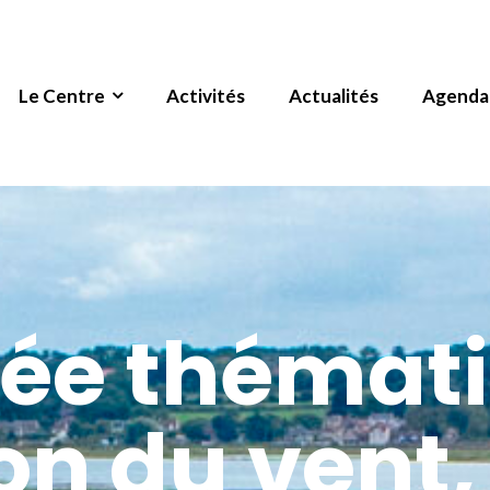
Le Centre
Activités
Actualités
Agenda
rée thémat
on du vent,