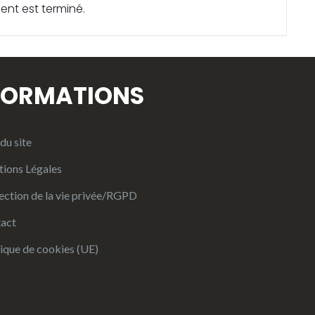
ent est terminé.
FORMATIONS
du site
ions Légales
ection de la vie privée/RGPD
act
tique de cookies (UE)