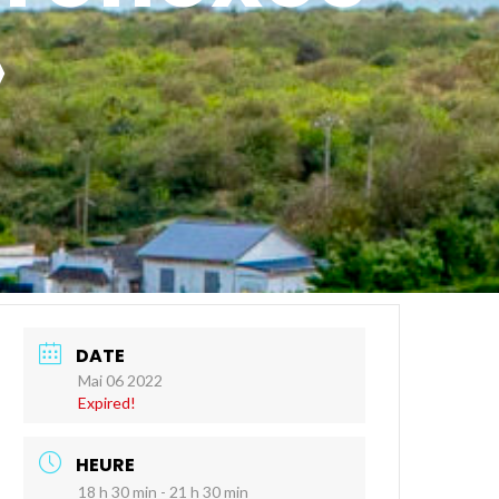
»
DATE
Mai 06 2022
Expired!
HEURE
18 h 30 min - 21 h 30 min