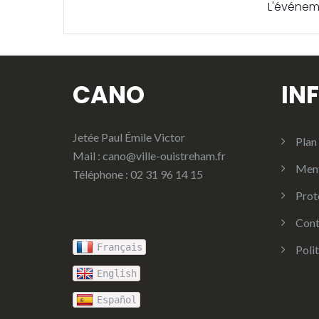
L'événem
CANO
IN
Jetée Paul Émile Victor
Plan 
Mail :
cano@ville-ouistreham.fr
Ment
Téléphone : 02 31 96 14 15
Prot
Cont
Français
Poli
English
Español