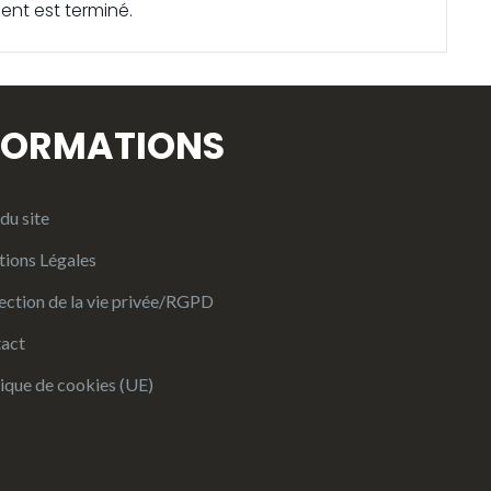
ent est terminé.
FORMATIONS
du site
ions Légales
ection de la vie privée/RGPD
act
tique de cookies (UE)